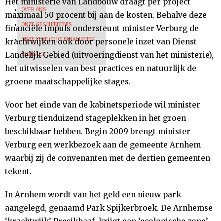
Het ministerie van Landbouw draagt per project
OVER ONS
maximaal 50 procent bij aan de kosten. Behalve deze
ONZE GESCHIEDENIS
financiële impuls ondersteunt minister Verburg de
ONZE VISIE OP JOURNALISTIEK
krachtwijken ook door personele inzet van Dienst
Landelijk Gebied (uitvoeringdienst van het ministerie),
CONTACT
het uitwisselen van best practices en natuurlijk de
groene maatschappelijke stages.
Voor het einde van de kabinetsperiode wil minister
Verburg tienduizend stageplekken in het groen
beschikbaar hebben. Begin 2009 brengt minister
Verburg een werkbezoek aan de gemeente Arnhem
waarbij zij de convenanten met de dertien gemeenten
tekent.
In Arnhem wordt van het geld een nieuw park
aangelegd, genaamd Park Spijkerbroek. De Arnhemse