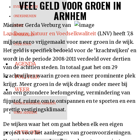
VEEL GELD VOOR GROEN IN
EVENEMENTEN
ARNHEM
ONDERNEMEN
Minister Gerda Verburg van
OPINIE
Landbouw, Natuur en Voedselkwaliteit
(LNV) heeft 7,8
OPMERKELIJK
miljoen euro vrijgemaakt voor meer groen in de wijk.
OUDE DOOS
Het geld is specifiek bedoeld voor de ‘krachtwijken’ en
wordt in de periode 2008-2011 verdeeld over dertien
AGENDA
van de achttien steden. In totaal gaat het om 29
krachtwijken waarin groen een meer prominente plek
POLITIEK
krijgt. Meer groen in de wijk draagt onder meer bij
WEER
aan een gezondere leefomgeving, vermindering van
fijnstof, ruimte om te ontspannen en te sporten en een
NEERSLAGRADAR ARNHEM
prettig vestigingsklimaat.
WEER ARNHEM
De wijken waar het om gaat hebben elk een eigen
OVER ONS
project voor het aanleggen van groenvoorzieningen.