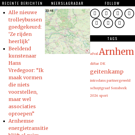
RECENTE BERICHTEN
NEERSLAGRADAR
FOLLOW
Alle nieuwe
trolleybussen
goedgekeurd:
‘Ze rijden
TAGS
heerlijk’
Beeldend
Arnhem
afval
kunstenaar
Hans
diftar
DK
Vredegoor: “Ik
geitenkamp
maak vormen
introdans
partnergeweld
die niets
schuytgraaf
Sonsbeek
voorstellen,
2026
sport
maar wel
associaties
oproepen”
Arnhemse
energietransitie